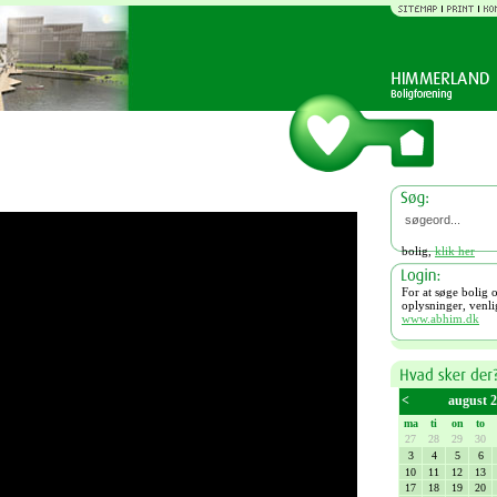
bolig,
klik her
For at søge bolig 
oplysninger, venlig
www.abhim.dk