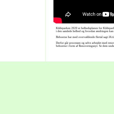
Kildeparken 2020 er helhedsplanen for Kildepar
i den samlede helhed og hvordan ændringen kan v
Beboerne har med overvældende flertal sagt JA ti
Derfor går processen og selve arbejdet med renov
beboerne i form af Renoveringsnyt. Se dem und