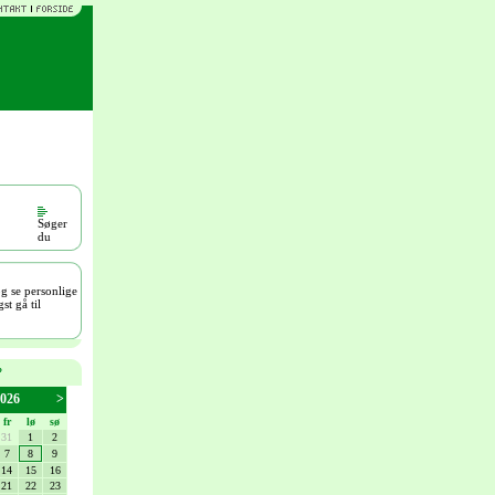
Søger
du
og se personlige
st gå til