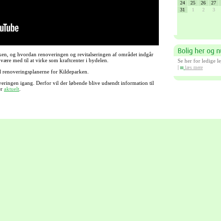
ken, og hvordan renoveringen og revitalseringen af området indgår
ære med til at virke som kraftcenter i bydelen.
Se her for ledige l
|
læs mere
l renoveringsplanerne for Kildeparken.
eringen igang. Derfor vil der løbende blive udsendt information til
er
aktuelt
.