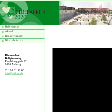
Helhedsplan
Aktuelt
Renoveringsnyt
Gå til abhim.dk
Himmerland
Boligforening
Rendsburggade 22
9000 Aalborg
Tlf: 96 31 52 00
info@abhim.dk